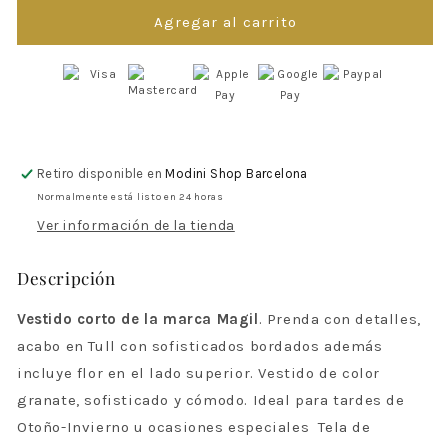
para
para
ROPA
ROPA
Agregar al carrito
PARA
PARA
NIÑOS
NIÑOS
-
-
VESTIDO
VESTIDO
CORTO
CORTO
GRANATE
GRANATE
DE
DE
Retiro disponible en
Modini Shop Barcelona
MAGIL
MAGIL
Normalmente está listo en 24 horas
Ver información de la tienda
Descripción
Vestido corto de la marca
Magil
. Prenda con detalles,
acabo en Tull con sofisticados bordados además
incluye flor en el lado superior. Vestido de color
granate, sofisticado y cómodo. Ideal para tardes de
Otoño-Invierno u ocasiones especiales
Tela de