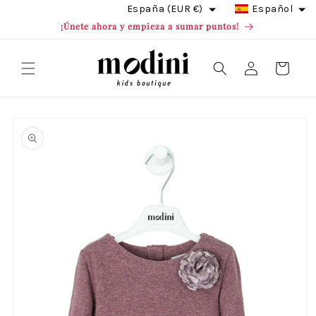
Ir
España (EUR €)
Español
directamente
¡Únete ahora y empieza a sumar puntos!
al contenido
Iniciar
Carrito
sesión
Ir
directamente
a la
información
del producto