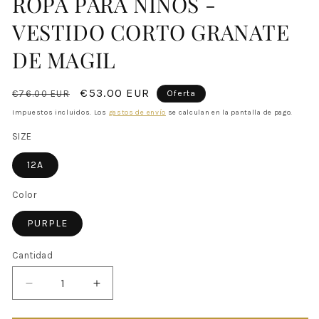
ROPA PARA NIÑOS -
modal
VESTIDO CORTO GRANATE
DE MAGIL
Precio
Precio
€53.00 EUR
€76.00 EUR
Oferta
habitual
de
Impuestos incluidos. Los
gastos de envío
se calculan en la pantalla de pago.
oferta
SIZE
12A
Color
PURPLE
Cantidad
Reducir
Aumentar
cantidad
cantidad