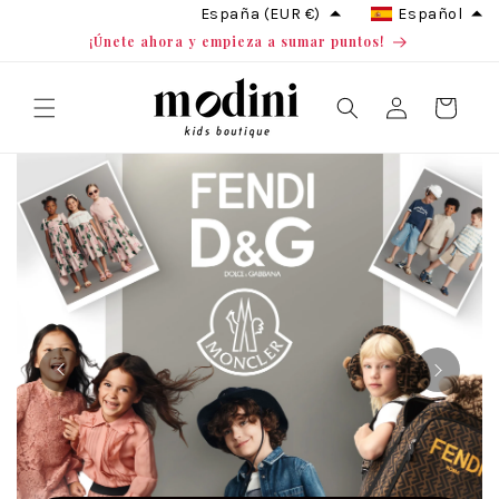
Ir
España (EUR €)
Español
directamente
¡Únete ahora y empieza a sumar puntos!
al contenido
Iniciar
Carrito
sesión