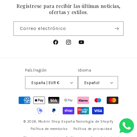
Regístrese para recibir las últimas noticias,
Teléfono: +34 669 403 894
ofertas y estilos.
(WhatsApp/Telegram)
Email: info@modinishop.com
Correo electrónico
Cómo llegar
Facebook
Instagram
YouTube
País/región
Idioma
España | EUR €
Español
Formas
de
pago
© 2026,
Modini Shop España
Tecnología de Shopify
Política de reembolso
Política de privacidad