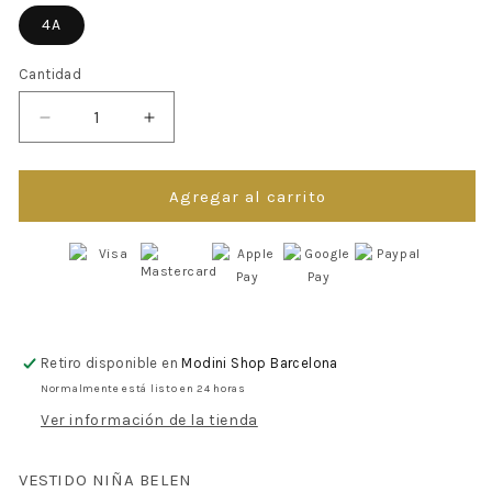
4A
Cantidad
Reducir
Aumentar
cantidad
cantidad
para
para
ROPA
ROPA
Agregar al carrito
PARA
PARA
NIÑOS
NIÑOS
-
-
VESTIDO
VESTIDO
NIÑA
NIÑA
BELEN
BELEN
MARTIN
MARTIN
Retiro disponible en
Modini Shop Barcelona
ARANDA
ARANDA
Normalmente está listo en 24 horas
Ver información de la tienda
VESTIDO NIÑA BELEN