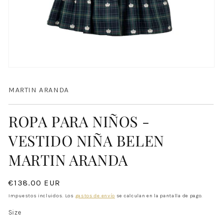
Abrir
elemento
multimedia
MARTIN ARANDA
1
en
una
ventana
ROPA PARA NIÑOS -
modal
VESTIDO NIÑA BELEN
MARTIN ARANDA
Precio
€138.00 EUR
habitual
Impuestos incluidos. Los
gastos de envío
se calculan en la pantalla de pago.
Size