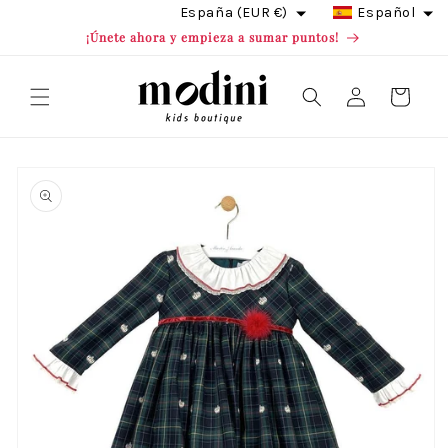
Ir
España (EUR €)
Español
directamente
¡Únete ahora y empieza a sumar puntos!
al contenido
Iniciar
Carrito
sesión
Ir
directamente
a la
información
del producto