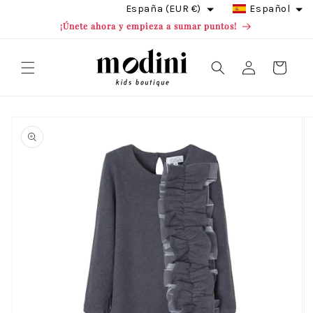
Ir
España (EUR €)
Español
directamente
¡Únete ahora y empieza a sumar puntos!
al contenido
Iniciar
Carrito
sesión
Ir
directamente
a la
información
del producto