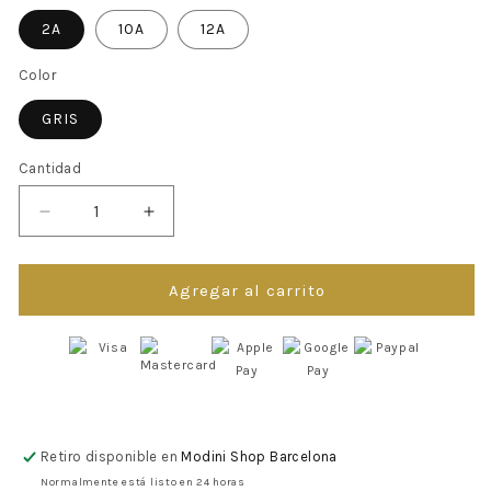
2A
10A
12A
Color
GRIS
Cantidad
Reducir
Aumentar
cantidad
cantidad
para
para
ROPA
ROPA
Agregar al carrito
PARA
PARA
NIÑOS
NIÑOS
-
-
VESTIDO
VESTIDO
GRIS
GRIS
OSCURO
OSCURO
Retiro disponible en
Modini Shop Barcelona
Normalmente está listo en 24 horas