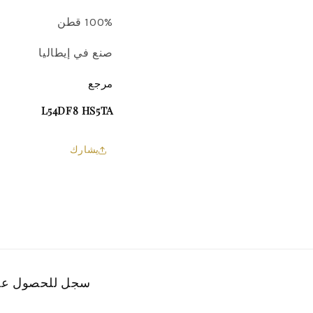
100% قطن
صنع في إيطاليا
مرجع
L54DF8 HS5TA
يشارك
سجل للحصول على 