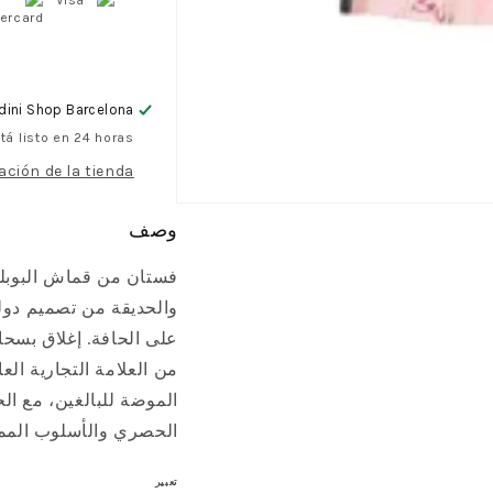
ورد
ورد
من
من
دولتشي
دولتش
آند
آند
غابانا
غابانا
ini Shop Barcelona
للبنات
للبنات
á listo en 24 horas
ación de la tienda
وصف
فستان من قماش البوبلي
والحديقة
من تصميم دولت
على الحافة. إغلاق بسح
الموضة للبالغين، مع ا
الحصري والأسلوب الممي
تعبير