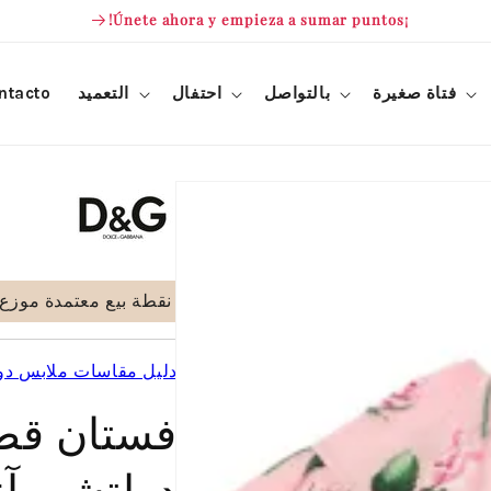
¡Únete ahora y empieza a sumar puntos!
فتاة صغيرة
بالتواصل
احتفال
التعميد
ntacto
نقطة بيع معتمدة موزع رسمي bbana
دليل مقاسات ملابس دولت
فستان قطن
دولتشي آند